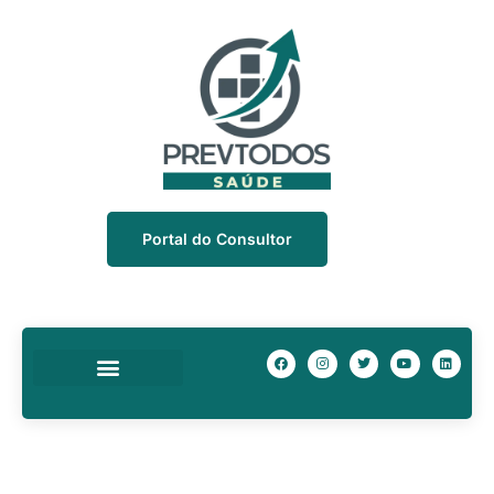
Portal do Consultor
Quem Somos
Nossa Equipe
Prev Descontos