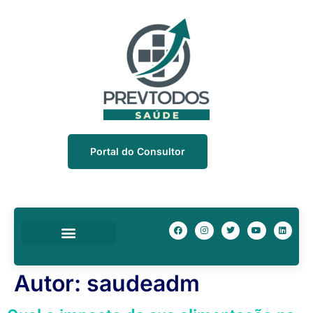
Portal do Consultor
Quem Somos
Nossa Equipe
Prev Descontos
Autor:
saudeadm