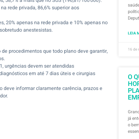
ios, 58,7% a mais que no SUS (196,81/100 000).
saúde
na rede privada, 86,6% superior aos
polít
Depu
es, 20% apenas na rede privada e 10% apenas no
 sobretudo anestesistas.
LEIA 
16 de
 de procedimentos que todo plano deve garantir,
os.
, urgências devem ser atendidas
iagnósticos em até 7 dias úteis e cirurgias
O Q
HO
 deve informar claramente carência, prazos e
PL
dor.
EM
Grand
já en
o bem
essen