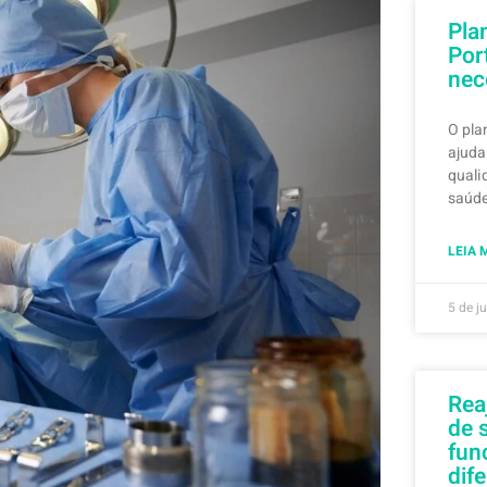
Pla
Por
nec
O pla
ajuda
quali
saúde
LEIA 
5 de j
Rea
de 
fun
dif