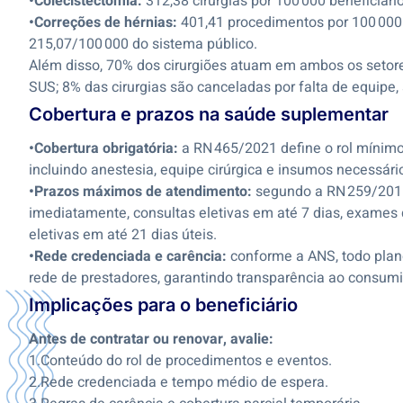
•Colecistectomia:
312,38 cirurgias por 100 000 beneficiár
•Correções de hérnias:
401,41 procedimentos por 100 000 
215,07/100 000 do sistema público.
Além disso, 70% dos cirurgiões atuam em ambos os setor
SUS; 8% das cirurgias são canceladas por falta de equipe,
Cobertura e prazos na saúde suplementar
•Cobertura obrigatória:
a RN 465/2021 define o rol mínimo
incluindo anestesia, equipe cirúrgica e insumos necessári
•Prazos máximos de atendimento:
segundo a RN 259/2011
imediatamente, consultas eletivas em até 7 dias, exames d
eletivas em até 21 dias úteis.
•Rede credenciada e carência:
conforme a ANS, todo plano
rede de prestadores, garantindo transparência ao consumi
Implicações para o beneficiário
Antes de contratar ou renovar, avalie:
1.Conteúdo do rol de procedimentos e eventos.
2.Rede credenciada e tempo médio de espera.