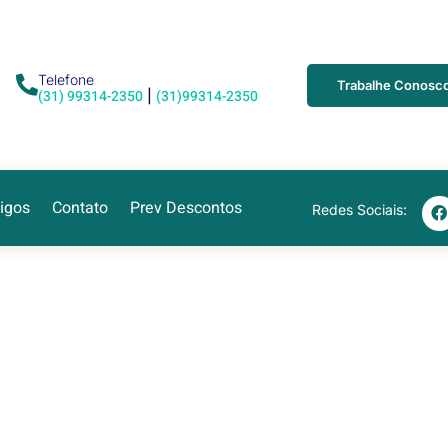
Telefone
Trabalhe Conosc
(31) 99314-2350
(31)99314-2350
|
tigos
Contato
Prev Descontos
Redes Sociais: