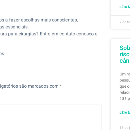
LEIA 
os a fazer escolhas mais conscientes,
7 de f
as essenciais.
tura para cirurgias? Entre em contato conosco e
Sob
ris
os
cân
Um no
pesqu
igatórios são marcados com
*
que o
relac
13 ti
LEIA 
15 de 