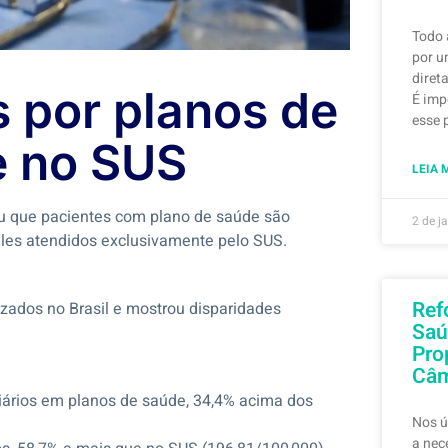
Todo 
por u
diret
s por planos de
É imp
esse 
e no SUS
LEIA 
ou que pacientes com plano de saúde são
2 de j
eles atendidos exclusivamente pelo SUS.
Ref
zados no Brasil e mostrou disparidades
Saú
Pro
Câm
iários em planos de saúde, 34,4% acima dos
Nos ú
a nec