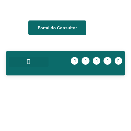
Portal do Consultor
Quem Somos
Nossa Equipe
Prev Descontos