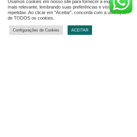
Usamos cookies em nosso site para fornecer a experiência
LEIA MAIS »
mais relevante, lembrando suas preferências e visitas
repetidas. Ao clicar em “Aceitar”, concorda com a utilização
de TODOS os cookies.
27 de fevereiro de 2024
Configurações de Cookies
ACEITAR
Sobrepeso sobe em 11% o
risco para 13 tipos de câncer,
mostra estudo
Um novo estudo realizado por pesquisadores do
Reino Unido revelou que o sobrepeso está
diretamente relacionado a uma maior incidência
de 13 tipos diferentes de
LEIA MAIS »
15 de janeiro de 2024