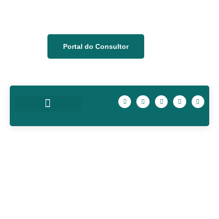
Portal do Consultor
Quem Somos
Nossa Equipe
Prev Descontos